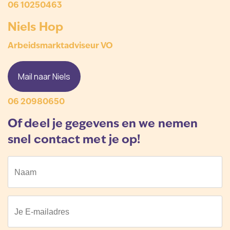
06 10250463
Niels Hop
Arbeidsmarktadviseur VO
Mail naar Niels
06 20980650
Of deel je gegevens en we nemen
snel contact met je op!
Call
Naam
me
back
by
fax
Je E-mailadres