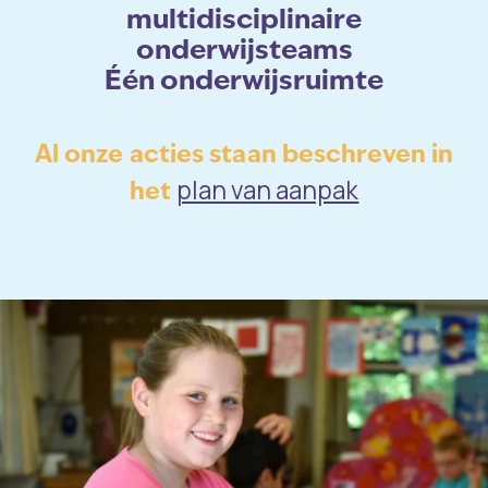
multidisciplinaire
onderwijsteams
Één onderwijsruimte
Al onze acties staan beschreven in
plan van aanpak
het