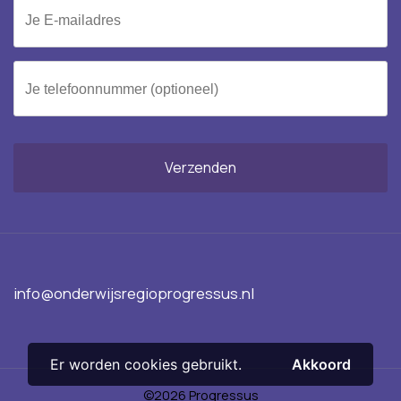
fax
Je E-mailadres
Je telefoonnummer (optioneel)
info@onderwijsregioprogressus.nl
Er worden cookies gebruikt.
Akkoord
©2026 Progressus