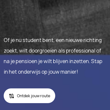
Of je nu student bent, een nieuwe richting
zoekt, wilt doorgroeien als professional of
na je pensioen je wilt blijven inzetten. Stap
in het onderwijs op jouw manier!
route
Ontdek jouw route