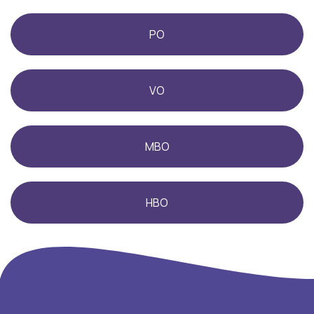
PO
VO
MBO
HBO