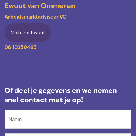
Ewout van Ommeren
Arbeidsmarktadviseur VO
Mail naar Ewout
06 10250463
Of deel je gegevens en we nemen
snel contact met je op!
Call
Naam
me
back
by