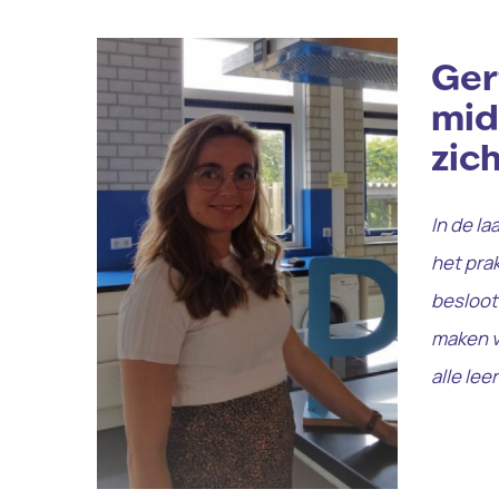
Ger
midd
zich
In de l
het prak
besloot
maken v
alle lee