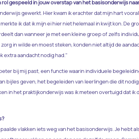
 rol gespeeld in jouw overstap van het basisonderwijs naa
onderwijs gewerkt. Hier kwam ik erachter dat mijn hart vooral 
merkte ik dat ik mijn ei hier niet helemaal in kwijt kon. De 
deelt dan wanneer je met een kleine groep of zelfs individu
 zorg in wilde en moest steken, konden niet altijd de aanda
ok extra aandacht nodig had."
eter bij mij past, een functie waarin individuele begeleidi
 aan bijles geven, het begeleiden van leerlingen die dit nod
ken in het praktijkonderwijs was ik meteen overtuigd dat i
s?
epaalde vlakken iets weg van het basisonderwijs. Je hebt al