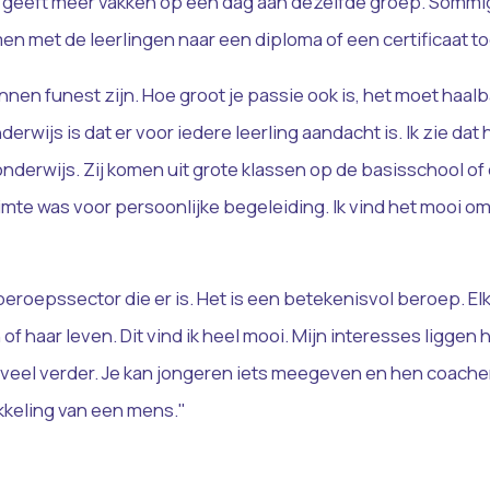
aar geeft meer vakken op een dag aan dezelfde groep. Sommig
amen met de leerlingen naar een diploma of een certificaat t
nnen funest zijn. Hoe groot je passie ook is, het moet haalb
rwijs is dat er voor iedere leerling aandacht is. Ik zie dat 
nderwijs. Zij komen uit grote klassen op de basisschool of
mte was voor persoonlijke begeleiding. Ik vind het mooi om
beroepssector die er is. Het is een betekenisvol beroep. El
of haar leven. Dit vind ik heel mooi. Mijn interesses liggen 
e veel verder. Je kan jongeren iets meegeven en hen coachen
kkeling van een mens."