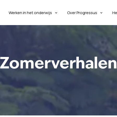
Werken in het onderwijs
Over Progressus
He
Zomerverhale