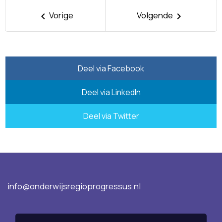
Vorige
Volgende
keyboard_arrow_left
keyboard_arrow_right
Deel via Facebook
Deel via LinkedIn
Deel via Twitter
info@onderwijsregioprogressus.nl