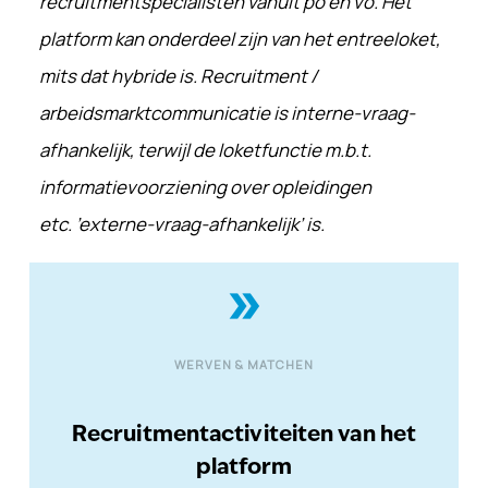
recruitmentspecialisten
vanuit po en vo. Het
platform kan onderdeel
zijn van het entreeloket,
mits dat hybride is.
Recruitment /
arbeidsmarktcommunicatie is
interne-vraag-
afhankelijk, terwijl de loketfunctie
m.b.t.
informatievoorziening over opleidingen
etc.
’externe-vraag-afhankelijk’ is.
double_arrow
WERVEN & MATCHEN
Recruitmentactiviteiten van het
platform