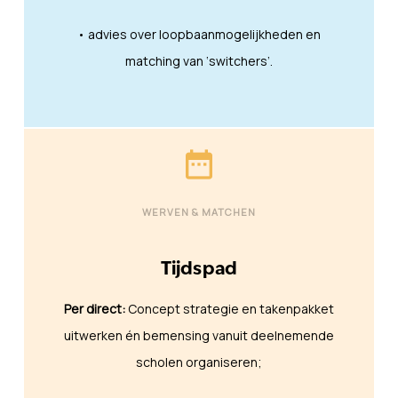
• advies over loopbaanmogelijkheden en
matching van ‘switchers’.
date_range
WERVEN & MATCHEN
Tijdspad
Per direct:
Concept strategie en takenpakket
uitwerken én bemensing vanuit deelnemende
scholen organiseren;